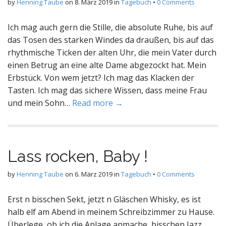
by
Henning Taube
on
8. März 2019
in
Tagebuch
•
0 Comments
Ich mag auch gern die Stille, die absolute Ruhe, bis auf
das Tosen des starken Windes da draußen, bis auf das
rhythmische Ticken der alten Uhr, die mein Vater durch
einen Betrug an eine alte Dame abgezockt hat. Mein
Erbstück. Von wem jetzt? Ich mag das Klacken der
Tasten. Ich mag das sichere Wissen, dass meine Frau
und mein Sohn…
Read more →
Lass rocken, Baby !
by
Henning Taube
on
6. März 2019
in
Tagebuch
•
0 Comments
Erst n bisschen Sekt, jetzt n Gläschen Whisky, es ist
halb elf am Abend in meinem Schreibzimmer zu Hause.
Überlege, ob ich die Anlage anmache, bisschen Jazz