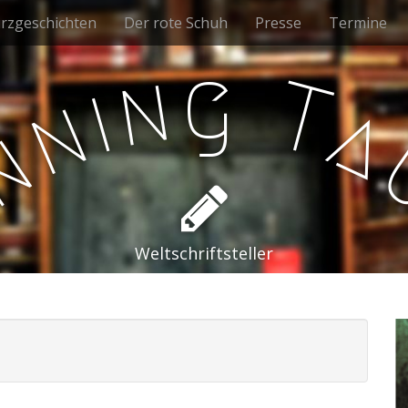
rzgeschichten
Der rote Schuh
Presse
Termine
g
n
T
i
n
a
n
e
Weltschriftsteller