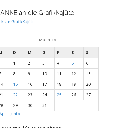
ANKE an die GrafikKajüte
nk zur GrafikKajüte
Mai 2018
M
D
M
D
F
S
S
1
2
3
4
5
6
7
8
9
10
11
12
13
14
15
16
17
18
19
20
21
22
23
24
25
26
27
28
29
30
31
Apr.
Juni »