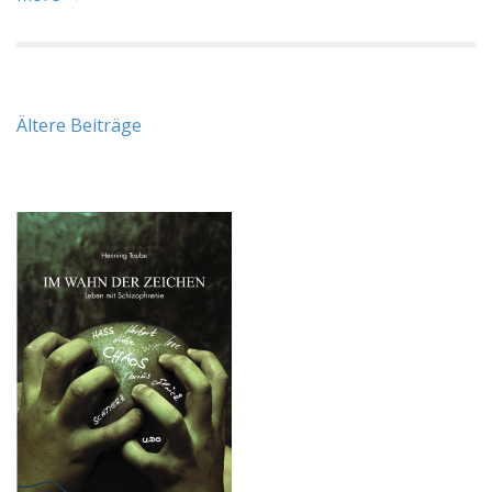
Beitragsnavigation
Ältere Beiträge