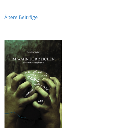
Beitragsnavigation
Ältere Beiträge