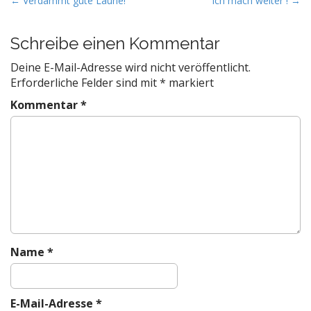
P
← Verdammt gute Laune!
Ich mach weiter ! →
o
s
Schreibe einen Kommentar
t
Deine E-Mail-Adresse wird nicht veröffentlicht.
n
Erforderliche Felder sind mit
*
markiert
a
Kommentar
*
v
i
g
a
t
i
o
n
Name
*
E-Mail-Adresse
*