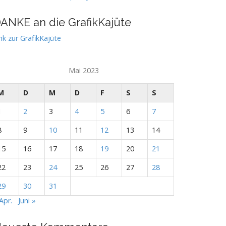
ANKE an die GrafikKajüte
nk zur GrafikKajüte
Mai 2023
M
D
M
D
F
S
S
1
2
3
4
5
6
7
8
9
10
11
12
13
14
15
16
17
18
19
20
21
22
23
24
25
26
27
28
29
30
31
Apr.
Juni »