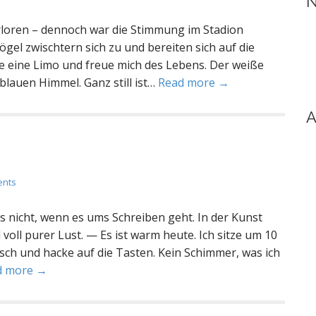
N
erloren – dennoch war die Stimmung im Stadion
gel zwischtern sich zu und bereiten sich auf die
nke eine Limo und freue mich des Lebens. Der weiße
blauen Himmel. Ganz still ist…
Read more →
A
ents
ls nicht, wenn es ums Schreiben geht. In der Kunst
d voll purer Lust. — Es ist warm heute. Ich sitze um 10
ch und hacke auf die Tasten. Kein Schimmer, was ich
d more →