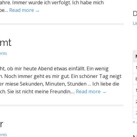
Jahre. Immer wurde ich verfolgt. Ich habe mich
abe…
Read more →
D
Li
mmt
ents
t, ob mir heute Abend etwas einfällt. Ein wenig
n. Noch immer geht es mir gut. Ein schöner Tag neigt
er miese Sekunden, Minuten, Stunden … Ich liebe die
h. Sie ist nicht meine Freundin.…
Read more →
r
« 
ents