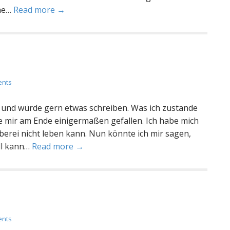
che…
Read more →
ents
 und würde gern etwas schreiben. Was ich zustande
lte mir am Ende einigermaßen gefallen. Ich habe mich
berei nicht leben kann. Nun könnte ich mir sagen,
all kann…
Read more →
ents