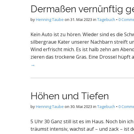
Dermaßen vernünftig 
by
Henning Taube
on
31. Mai 2023
in
Tagebuch
•
0 Comm
Kein Auto ist zu hören. Wieder sind es die Sc
silbergraue Kater unserer Nachbarn streift um
Wind erfrischt mich. Es ist halb zehn am Ab
zieren das trockene Gras. Eine Drossel hüpft a
→
Höhen und Tiefen
by
Henning Taube
on
30. Mai 2023
in
Tagebuch
•
0 Comm
5 Uhr 30 Ganz still ist es im Haus. Noch bin i
träumst intensiv, wachst auf – und zack – ist