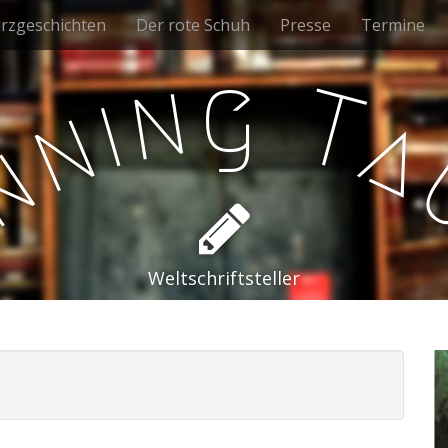
rzgeschichten
Der rote Schuh
Presse
Termine
g
n
T
i
n
a
n
e
Weltschriftsteller