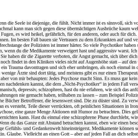
 die Seele ist diejenige, die fühlt. Nicht immer ist es sinnvoll, sich 
anchmal kann man sich gegen diese übermächtigen Ausbrüche kaum wehre
 Fugen, es wird heikel, gefährlich, für den anderen, oder auch für dich
en. Im besten Fall bauen sie Vertrauen zu dem Erkrankten auf und ver
echstange der Polizisten ist immer härter. So viele Psychotiker haben 
, wenn du die Medikamente verweigert hast und aggressisv warst. Ich 
Sie haben dir die Zigarette verboten, dir Angst gemacht, sich über di
e noch findet in den Kliniken vieles nicht auf Augenhöhe statt – auf d
ng ein Trauma davontragen und sich eher umbringen, als noch einmal in 
enige Ärzte sind dort tätig, und meistens gibt es nur einen Therapeut/
ber von mir behaupten: Jedes Psychose macht Sinn. Es muss gar kein tie
nachdenken kannst, die dem „Nicht-Psychotiker“ in jedem Fall verschl
anisch, depressiv, schizophren, hast du nie erfahren, wie sich das anfü
fahrungen nie gemacht haben, teilhaben zu lassen – zum Beispiel Polizi
ische Bücher Betroffener, die lesenswert sind. Die zu düster sind. Zu 
s versteht, Teile dieser verrückten, oft peinlichen Situationen in Iro
sychose, eine ganze Menge Aktionen mit Humor zu betrachten. Dies geli
vernichten kann. Hast du einmal eine schizophrene Phase durchlebt, wir
enn du das Ganze mit Abstand betrachten kannst, eben wie einen beso
tige Gefühls- und Gedankenwelt hineinsteigerst. Medikamente können sc
. Glaube. Vielleicht an einen Gott – aber auf jeden Fall an dich selbst.