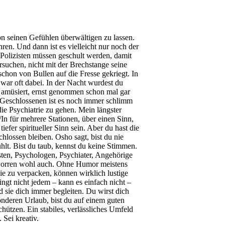
von seinen Gefühlen überwältigen zu lassen.
n. Und dann ist es vielleicht nur noch der
. Polizisten müssen geschult werden, damit
suchen, nicht mit der Brechstange seine
schon von Bullen auf die Fresse gekriegt. In
war oft dabei. In der Nacht wurdest du
ch amüsiert, ernst genommen schon mal gar
en Geschlossenen ist es noch immer schlimm
die Psychiatrie zu gehen. Mein längster
In für mehrere Stationen, über einen Sinn,
fer spiritueller Sinn sein. Aber du hast die
ossen bleiben. Osho sagt, bist du nie
hlt. Bist du taub, kennst du keine Stimmen.
sten, Psychologen, Psychiater, Angehörige
verworren wohl auch. Ohne Humor meistens
nie zu verpacken, können wirklich lustige
ngt nicht jedem – kann es einfach nicht –
d sie dich immer begleiten. Du wirst dich
nderen Urlaub, bist du auf einem guten
hützen. Ein stabiles, verlässliches Umfeld
 Sei kreativ.