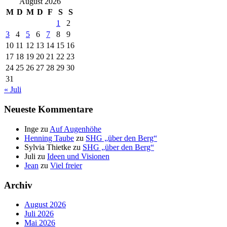
August 2026
M
D
M
D
F
S
S
1
2
3
4
5
6
7
8
9
10
11
12
13
14
15
16
17
18
19
20
21
22
23
24
25
26
27
28
29
30
31
« Juli
Neueste Kommentare
Inge
zu
Auf Augenhöhe
Henning Taube
zu
SHG „über den Berg“
Sylvia Thietke
zu
SHG „über den Berg“
Juli
zu
Ideen und Visionen
Jean
zu
Viel freier
Archiv
August 2026
Juli 2026
Mai 2026