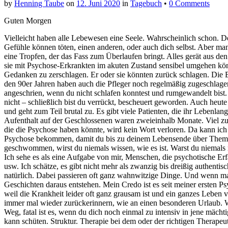
by
Henning Taube
on
12. Juni 2020
in
Tagebuch
•
0 Comments
Guten Morgen
Vielleicht haben alle Lebewesen eine Seele. Wahrscheinlich schon. Denn
Gefühle können töten, einen anderen, oder auch dich selbst. Aber m
eine Tropfen, der das Fass zum Überlaufen bringt. Alles gerät aus den
sie mit Psychose-Erkrankten im akuten Zustand sensibel umgehen könn
Gedanken zu zerschlagen. Er oder sie könnten zurück schlagen. Die Br
den 90er Jahren haben auch die Pfleger noch regelmäßig zugeschlagen
angeschrien, wenn du nicht schlafen konntest und rumgewandelt bist. 
nicht – schließlich bist du verrückt, bescheuert geworden. Auch heut
und geht zum Teil brutal zu. Es gibt viele Patienten, die ihr Lebenla
Aufenthalt auf der Geschlossenen waren zweieinhalb Monate. Viel zu w
die die Psychose haben könnte, wird kein Wort verloren. Da kann ich a
Psychose bekommen, damit du bis zu deinem Lebensende über Themen 
geschwommen, wirst du niemals wissen, wie es ist. Warst du niemals m
Ich sehe es als eine Aufgabe von mir, Menschen, die psychotische Er
usw. Ich schätze, es gibt nicht mehr als zwanzig bis dreißig authent
natürlich. Dabei passieren oft ganz wahnwitzige Dinge. Und wenn man e
Geschichten daraus entstehen. Mein Credo ist es seit meiner ersten P
weil die Krankheit leider oft ganz grausam ist und ein ganzes Leben 
immer mal wieder zurückerinnern, wie an einen besonderen Urlaub. W
Weg, fatal ist es, wenn du dich noch einmal zu intensiv in jene mäch
kann schüten. Struktur. Therapie bei dem oder der richtigen Therapeutin