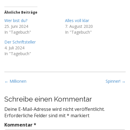
Ähnliche Beiträge
Wer bist du?
Alles voll klar
25. Juni 2024
7. August 2020
In "Tagebuch"
In "Tagebuch"
Der Schriftsteller
4. Juli 2024
In "Tagebuch"
P
← Millionen
Spinner! →
o
s
Schreibe einen Kommentar
t
Deine E-Mail-Adresse wird nicht veröffentlicht.
n
Erforderliche Felder sind mit
*
markiert
a
Kommentar
*
v