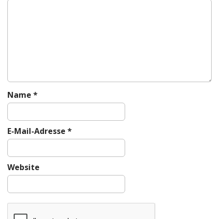
i
g
a
t
i
o
n
Name
*
E-Mail-Adresse
*
Website