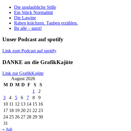
Die unglaubliche Stille
Ein Stück Normalität
Die Lawine
Raben krächzen. Tauben erzählen.
Ihr alle – tanzt!
Unser Podcast auf spotify
Link zum Podcast auf spotify
DANKE an die GrafikKajüte
Link zur GrafikKajüte
August 2026
M
D
M
D
F
S
S
1
2
3
4
5
6
7
8
9
10
11
12
13
14
15
16
17
18
19
20
21
22
23
24
25
26
27
28
29
30
31
« Juli