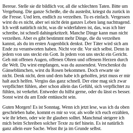
Bereue. Stelle sie dir bildlich vor, all die schlechten Taten. Bitte um
Vergebung. Die ganze Scheiße, die du austeilst, kriegst du zurück in
die Fresse. Und lern, endlich zu verzeihen. Tu es einfach. Vergessen
wirst du es nicht, aber sei nicht dein ganzes Leben lang nachtragend.
Ich weiß natürlich nicht, was dir widerfahren ist, das, was ich hier
schreibe, ist schnell dahingekritzelt. Manche Dinge kann man nicht
verzeihen. Aber es gibt bestimmt mehr Dinge, die du verzeihen
kannst, als du im ersten Augenblick denkst. Der Täter wird sich am
Ende zu verantworten haben. Nicht vor dir. Vor sich selbst. Denn in
jedem von uns steckt ein Gott. In jedem von uns steckt ein Gericht.
Geh mit offenen Augen, offenen Ohren und offenem Herzen durch
die Welt. Du wirst empfangen, was du aussendest. Verschenkst du
Gänseblümchen, wirst du Rosen bekommen. Doch erwarte sie
nicht. Denk nicht, dem und dem habe ich geholfen, jetzt muss er mir
halt auch helfen. Vergiss das ganz schnell. Der eine mag sich zwar
verpflichtet fühlen, aber schon allein das Gefühl, sich verpflichtet zu
fühlen, ist verkehrt. Entweder du hilfst gerne, oder du lässt es besser.
Sonst wirst du am Ende enttäuscht sein.
Guten Morgen! Es ist Sonntag. Wenn ich jetzt lese, was ich da oben
geschrieben habe, kommt es mir so vor, als wolle ich euch erzählen,
wie ihr leben, oder wie ihr glauben solltet. Manchmal steigere ich
mich beim Schreiben solcher Texte zu tief hinein. Es ist natürlich
ganz allein eure Sache. Wisst ihr ja im Grunde selbst.