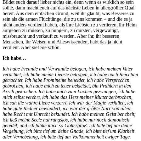
Bildet euch darauf lieber nichts ein, denn wenn es wirklich so sein
sollte, dann macht euch auf das nächste Leben in allergrößter Qual
bereit. Aus dem einfachen Grund, weil ihr glaubt, was Besseres zu
sein als die armen Flüchtlinge, die zu uns kommen – und die es ja
nicht anders verdient haben, als ihre Liebsten zu verlieren, ihr Heim
aufgeben zu müssen, zu hungern, zu dursten, vergewaltigt,
missbraucht und verkauft zu werden. Aber ihr, ihr besseren
Menschen, ihr Weisen und Alleswissenden, habt das ja nicht
verdient. Aber sie! Sie schon.
Ich habe…
Ich habe Freunde und Verwandte belogen, ich habe meinen Vater
verachtet, ich habe meine Liebste betrogen, ich habe nach Reichtum
getrachtet. Ich habe Prominente beneidet, ich habe Versprechen
gebrochen, ich habe mich zu teuer bekleidet, bin Prahlern in den
Arsch gekrochen. Ich habe mich zum Lachen gezwungen, ich habe
mich selbst verehrt, ich habe das Herz meiner Mutter zerbrochen,
ich sah die wahre Liebe verzerrt. Ich war der Magie verfallen, ich
habe gute Redner bewundert, ich war der größte Narr von allen,
habe Recht mit Unrecht bekundet. Ich habe meinen Geist benebelt,
ich ließ meine Seele nahrungslos, ich habe nur noch dämonisch
geredet, und ich fühlte mich so Gottesgroß. Ich bitte tief um deine
Vergebung, ich bitte tief um deine Gnade, ich bitte tief um Klarheit
aller Vernebelung, ich bitte tief um Vollkommenheit ewiger Tage.