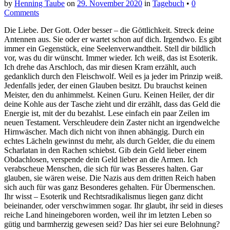
by
Henning Taube
on
29. November 2020
in
Tagebuch
•
0
Comments
Die Liebe. Der Gott. Oder besser – die Göttlichkeit. Streck deine
Antennen aus. Sie oder er wartet schon auf dich. Irgendwo. Es gibt
immer ein Gegenstück, eine Seelenverwandtheit. Stell dir bildlich
vor, was du dir wünscht. Immer wieder. Ich weiß, das ist Esoterik.
Ich drehe das Arschloch, das mir diesen Kram erzählt, auch
gedanklich durch den Fleischwolf. Weil es ja jeder im Prinzip weiß.
Jedenfalls jeder, der einen Glauben besitzt. Du brauchst keinen
Meister, den du anhimmelst. Keinen Guru. Keinen Heiler, der dir
deine Kohle aus der Tasche zieht und dir erzählt, dass das Geld die
Energie ist, mit der du bezahlst. Lese einfach ein paar Zeilen im
neuen Testament. Verschleudere dein Zaster nicht an irgendwelche
Hirnwäscher. Mach dich nicht von ihnen abhängig. Durch ein
echtes Lächeln gewinnst du mehr, als durch Gelder, die du einem
Scharlatan in den Rachen schiebst. Gib dein Geld lieber einem
Obdachlosen, verspende dein Geld lieber an die Armen. Ich
verabscheue Menschen, die sich für was Besseres halten. Gar
glauben, sie wären weise. Die Nazis aus dem dritten Reich haben
sich auch für was ganz Besonderes gehalten. Für Übermenschen.
Ihr wisst – Esoterik und Rechtsradikalismus liegen ganz dicht
beieinander, oder verschwimmen sogar. Ihr glaubt, ihr seid in dieses
reiche Land hineingeboren worden, weil ihr im letzten Leben so
gütig und barmherzig gewesen seid? Das hier sei eure Belohnung?