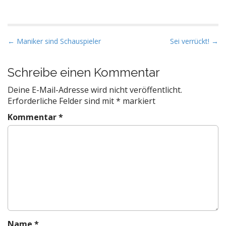
P
← Maniker sind Schauspieler
Sei verrückt! →
o
s
Schreibe einen Kommentar
t
Deine E-Mail-Adresse wird nicht veröffentlicht.
n
Erforderliche Felder sind mit
*
markiert
a
Kommentar
*
v
i
g
a
t
i
o
n
Name
*