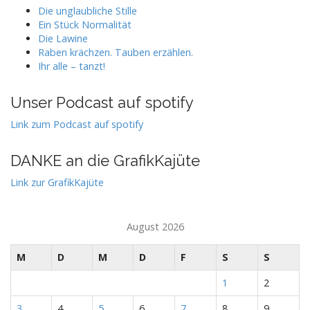
Die unglaubliche Stille
Ein Stück Normalität
Die Lawine
Raben krächzen. Tauben erzählen.
Ihr alle – tanzt!
Unser Podcast auf spotify
Link zum Podcast auf spotify
DANKE an die GrafikKajüte
Link zur GrafikKajüte
August 2026
M
D
M
D
F
S
S
1
2
3
4
5
6
7
8
9