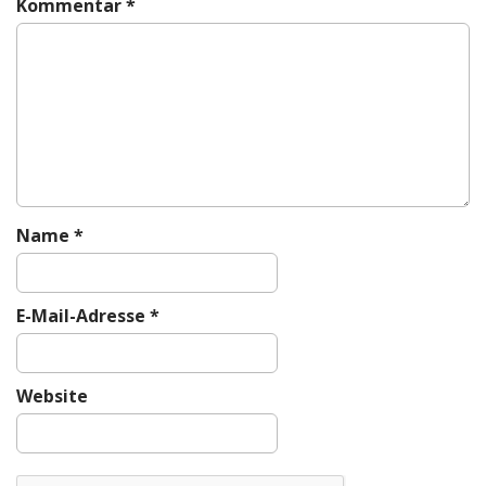
Kommentar
*
v
i
g
a
t
i
o
n
Name
*
E-Mail-Adresse
*
Website