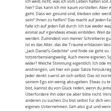
Ich weiß nicht, was ich vom Leben halten soll. 
hier? Das kann ich mir kaum vorstellen. Aber w
geht. Dass wir gesund sind, bleiben oder werd
sein? Ihnen zu helfen? Das macht auf jeden Fal
falle ich auf jeden Fall durch. Ich tue weder 
einmal auf irgendwas etwas einbilden. Weil da n
werden. Zumindest von meiner Schreiberei gut 
Ist es das Alter, das die Träume erblassen läss
„Jack Daniel’s-Gedichte“ und finde sie geht so.
totsterbenslangweilig. Auch meine eigenen. S
wider? Welche Stimmung eigentlich. Ich öde mi
anstrengen, um hier ein paar Sätze hinzukrieg
Jeder denkt zuerst an sich selbst. Das ist norma
seinem Ego ein wenig abzugeben. Etwas zu tei
bist, kannst du von Glück reden, wenn du jem
Überfordere ihn oder sie aber bitte nicht. Versi
anderen zu suchen. Du bist selbst für dich ver
eigenes Unternehmen. Geh also gut und wenn 