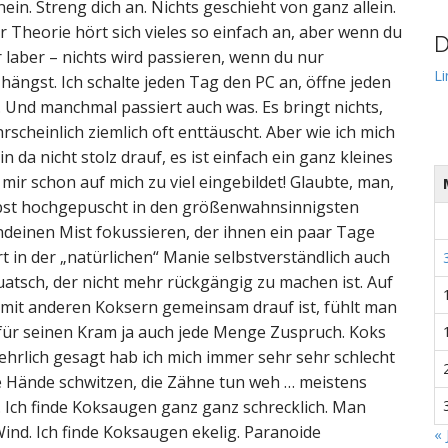
n. Streng dich an. Nichts geschieht von ganz allein.
r Theorie hört sich vieles so einfach an, aber wenn du
D
er laber – nichts wird passieren, wenn du nur
Li
hängst. Ich schalte jeden Tag den PC an, öffne jeden
. Und manchmal passiert auch was. Es bringt nichts,
rscheinlich ziemlich oft enttäuscht. Aber wie ich mich
in da nicht stolz drauf, es ist einfach ein ganz kleines
 mir schon auf mich zu viel eingebildet! Glaubte, man,
elbst hochgepuscht in den größenwahnsinnigsten
endeinen Mist fokussieren, der ihnen ein paar Tage
ert in der „natürlichen“ Manie selbstverständlich auch
uatsch, der nicht mehr rückgängig zu machen ist. Auf
n mit anderen Koksern gemeinsam drauf ist, fühlt man
 für seinen Kram ja auch jede Menge Zuspruch. Koks
ehrlich gesagt hab ich mich immer sehr sehr schlecht
ie Hände schwitzen, die Zähne tun weh … meistens
h. Ich finde Koksaugen ganz ganz schrecklich. Man
nd. Ich finde Koksaugen ekelig. Paranoide
« 