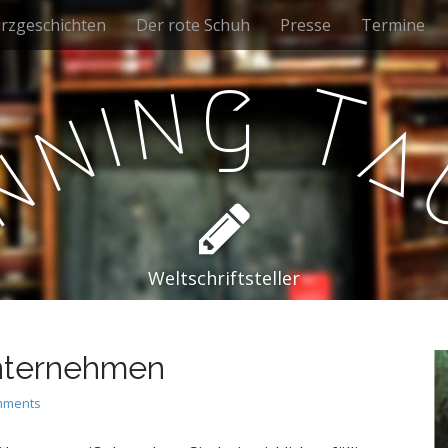
rzgeschichten
Der rote Schuh
Presse
Termine
g
n
T
i
n
a
n
e
Weltschriftsteller
Unternehmen
mments