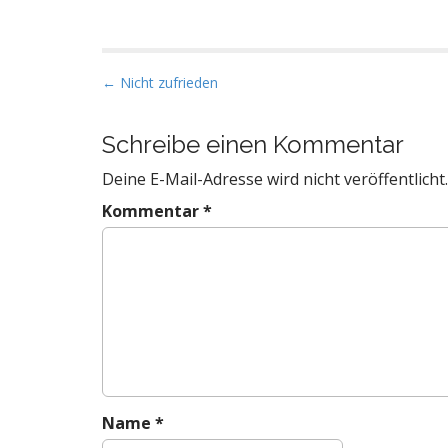
P
← Nicht zufrieden
o
s
Schreibe einen Kommentar
t
Deine E-Mail-Adresse wird nicht veröffentlicht.
n
a
Kommentar
*
v
i
g
a
t
i
o
n
Name
*