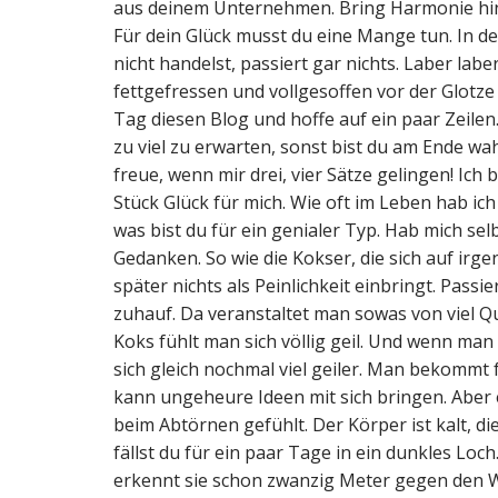
aus deinem Unternehmen. Bring Harmonie hinei
Für dein Glück musst du eine Mange tun. In de
nicht handelst, passiert gar nichts. Laber lab
fettgefressen und vollgesoffen vor der Glotze 
Tag diesen Blog und hoffe auf ein paar Zeilen
zu viel zu erwarten, sonst bist du am Ende wah
freue, wenn mir drei, vier Sätze gelingen! Ich b
Stück Glück für mich. Wie oft im Leben hab ich
was bist du für ein genialer Typ. Hab mich s
Gedanken. So wie die Kokser, die sich auf irg
später nichts als Peinlichkeit einbringt. Passi
zuhauf. Da veranstaltet man sowas von viel Q
Koks fühlt man sich völlig geil. Und wenn ma
sich gleich nochmal viel geiler. Man bekommt
kann ungeheure Ideen mit sich bringen. Aber 
beim Abtörnen gefühlt. Der Körper ist kalt, d
fällst du für ein paar Tage in ein dunkles Loc
erkennt sie schon zwanzig Meter gegen den Wi