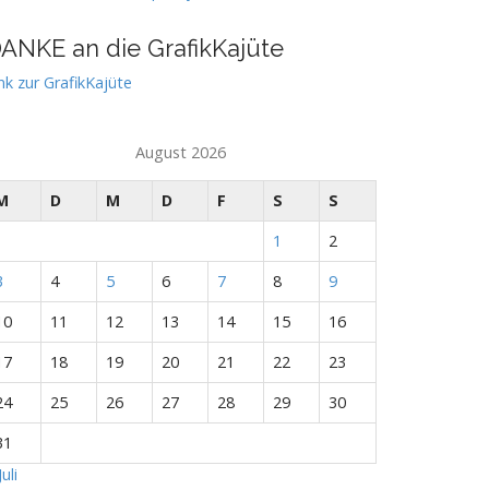
ANKE an die GrafikKajüte
nk zur GrafikKajüte
August 2026
M
D
M
D
F
S
S
1
2
3
4
5
6
7
8
9
10
11
12
13
14
15
16
17
18
19
20
21
22
23
24
25
26
27
28
29
30
31
Juli