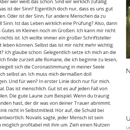
Aber wer weiß das schon. Sind wir wirklich zufällig
as ist der Sinn? Eigentlich doch nur, dass es uns gut
en. Oder ist der Sinn, für andere Menschen da zu
l Sinn. Ist das Leben wirklich eine Prüfung? Also, dann
was Gutes im Kleinen noch im Großen. Ich kann mir nicht
ichts ist. Ich wollte immer ein großer Schriftsteller
leben können. Selbst das ist mir nicht mehr wichtig.
t? Ich glaube schon. Gelegentlich setze ich mich an die
 Ich finde zurzeit alle Romane, die ich beginne zu lesen,
piegelt sich die Coronastimmung in meiner Seele
N
ch selbst an. Ich muss mich dermaßen doll
en. Und für wen? In erster Linie doch nur für mich.
l. Das ist menschlich. Gut ist es auf jeden Fall von
len. Die gute Laune zum Beispiel. Wenn du traurig
anden hast, der dir was von deiner Trauer abnimmt.
nk nicht in Selbstmitleid. Hör auf, die Schuld bei
antwortlich. Novalis sagte, jeder Mensch ist sein
U
möglich profitabel mit ihm um. Zieh einen Nutzen
Li