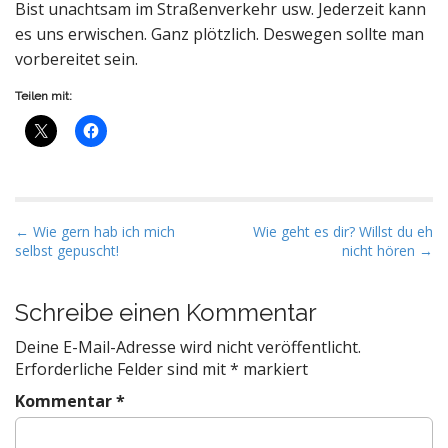
Bist unachtsam im Straßenverkehr usw. Jederzeit kann
es uns erwischen. Ganz plötzlich. Deswegen sollte man
vorbereitet sein.
Teilen mit:
P
← Wie gern hab ich mich
Wie geht es dir? Willst du eh
selbst gepuscht!
nicht hören →
o
s
t
Schreibe einen Kommentar
n
Deine E-Mail-Adresse wird nicht veröffentlicht.
a
Erforderliche Felder sind mit
*
markiert
v
Kommentar
*
i
g