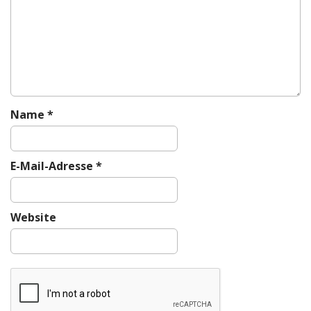
a
t
i
o
n
Name
*
E-Mail-Adresse
*
Website