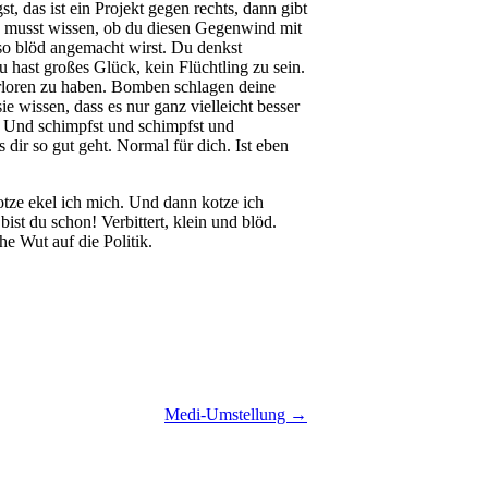
, das ist ein Projekt gegen rechts, dann gibt
Du musst wissen, ob du diesen Gegenwind mit
so blöd angemacht wirst. Du denkst
u hast großes Glück, kein Flüchtling zu sein.
erloren zu haben. Bomben schlagen deine
 wissen, dass es nur ganz vielleicht besser
e. Und schimpfst und schimpfst und
 dir so gut geht. Normal für dich. Ist eben
otze ekel ich mich. Und dann kotze ich
ist du schon! Verbittert, klein und blöd.
he Wut auf die Politik.
Medi-Umstellung →