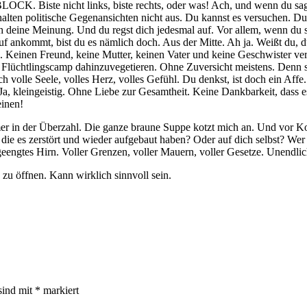
OCK. Biste nicht links, biste rechts, oder was! Ach, und wenn du sagst
halten politische Gegenansichten nicht aus. Du kannst es versuchen. 
ch deine Meinung. Und du regst dich jedesmal auf. Vor allem, wenn du 
auf ankommt, bist du es nämlich doch. Aus der Mitte. Ah ja. Weißt du, d
n. Keinen Freund, keine Mutter, keinen Vater und keine Geschwister v
Flüchtlingscamp dahinzuvegetieren. Ohne Zuversicht meistens. Denn sie
 volle Seele, volles Herz, volles Gefühl. Du denkst, ist doch ein Aff
 Ja, kleingeistig. Ohne Liebe zur Gesamtheit. Keine Dankbarkeit, dass es
einen!
mmer in der Überzahl. Die ganze braune Suppe kotzt mich an. Und vor K
ie es zerstört und wieder aufgebaut haben? Oder auf dich selbst? Wer b
ngeengtes Hirn. Voller Grenzen, voller Mauern, voller Gesetze. Unendlic
 zu öffnen. Kann wirklich sinnvoll sein.
sind mit
*
markiert