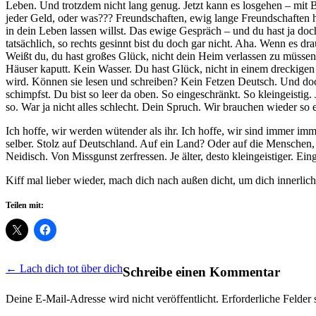
Leben. Und trotzdem nicht lang genug. Jetzt kann es losgehen – mit BL
jeder Geld, oder was??? Freundschaften, ewig lange Freundschaften 
in dein Leben lassen willst. Das ewige Gespräch – und du hast ja do
tatsächlich, so rechts gesinnt bist du doch gar nicht. Aha. Wenn es dr
Weißt du, du hast großes Glück, nicht dein Heim verlassen zu müsse
Häuser kaputt. Kein Wasser. Du hast Glück, nicht in einem dreckigen 
wird. Können sie lesen und schreiben? Kein Fetzen Deutsch. Und doch
schimpfst. Du bist so leer da oben. So eingeschränkt. So kleingeistig.
so. War ja nicht alles schlecht. Dein Spruch. Wir brauchen wieder so 
Ich hoffe, wir werden wütender als ihr. Ich hoffe, wir sind immer i
selber. Stolz auf Deutschland. Auf ein Land? Oder auf die Menschen, d
Neidisch. Von Missgunst zerfressen. Je älter, desto kleingeistiger. Ei
Kiff mal lieber wieder, mach dich nach außen dicht, um dich innerlich
Teilen mit:
Post
← Lach dich tot über dich
Schreibe einen Kommentar
navigation
Deine E-Mail-Adresse wird nicht veröffentlicht.
Erforderliche Felder 