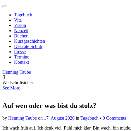
Main
Skip
to
menu
Tagebuch
content
Vita
Vision
Neuzeit
Bücher
Kurzgeschichten
Der rote Schuh
Presse
Termine
Kontakt
Henning Taube
Weltschriftsteller
See More
Auf wen oder was bist du stolz?
by
Henning Taube
on
17. August 2020
in
Tagebuch
•
0 Comments
Ich wach früh auf. Ich denk viel. Fühl mich klar. Bin wach, bin müde, b