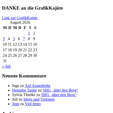
DANKE an die GrafikKajüte
Link zur GrafikKajüte
August 2026
M
D
M
D
F
S
S
1
2
3
4
5
6
7
8
9
10
11
12
13
14
15
16
17
18
19
20
21
22
23
24
25
26
27
28
29
30
31
« Juli
Neueste Kommentare
Inge
zu
Auf Augenhöhe
Henning Taube
zu
SHG „über den Berg“
Sylvia Thietke
zu
SHG „über den Berg“
Juli
zu
Ideen und Visionen
Jean
zu
Viel freier