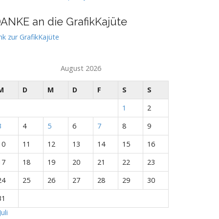
ANKE an die GrafikKajüte
nk zur GrafikKajüte
August 2026
M
D
M
D
F
S
S
1
2
3
4
5
6
7
8
9
10
11
12
13
14
15
16
17
18
19
20
21
22
23
24
25
26
27
28
29
30
31
Juli