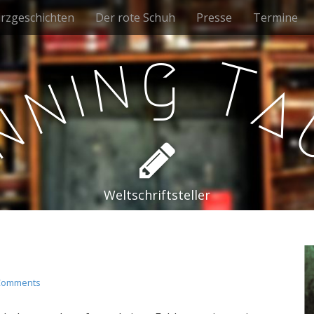
rzgeschichten
Der rote Schuh
Presse
Termine
g
n
T
i
n
a
n
e
Weltschriftsteller
Comments