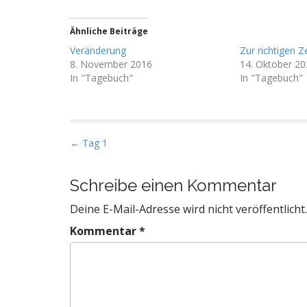
Ähnliche Beiträge
Veränderung
Zur richtigen Z
8. November 2016
14. Oktober 20
In "Tagebuch"
In "Tagebuch"
P
← Tag 1
o
s
Schreibe einen Kommentar
t
Deine E-Mail-Adresse wird nicht veröffentlicht.
n
a
Kommentar
*
v
i
g
a