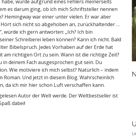
n habe, wurde aufgrund eines Fehlers meinerseits
 dem es darum ging, ob ich mich Schriftsteller nennen
n? Hemingway war einer unter vielen. Er war aber
 … Hört sich nicht so abgehoben an, zurückhaltender …
, würde ich gern antworten: „Ich? Ich bin
 seiner Schreiberei leben können? Kann ich nicht. Bald
uralter Bibelspruch. Jedes Vorhaben auf der Erde hat
t am richtigen Ort zu sein. Wann ist die richtige Zeit?
du in deinem Fach ausgesprochen gut sein. Du
ion. Wie motiviere ich mich selbst? Natürlich – indem
N
m Roman. Und jetzt in diesem Blog. Wahrscheinlich
 da ich mir hier schon Luft verschaffen kann.
gelesen Autor der Welt werde. Der Weltbestseller ist
 Spaß dabei!
U
Li