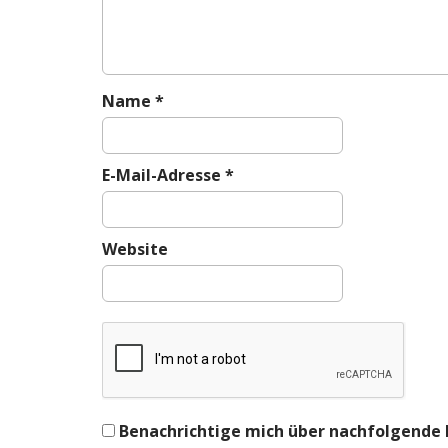
t
i
o
n
Name
*
E-Mail-Adresse
*
Website
Benachrichtige mich über nachfolgende 