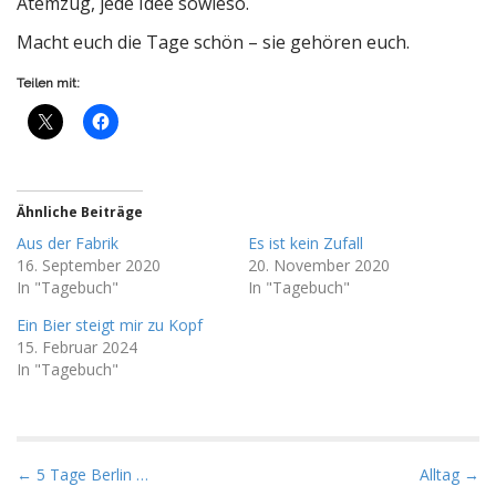
Atemzug, jede Idee sowieso.
Macht euch die Tage schön – sie gehören euch.
Teilen mit:
Ähnliche Beiträge
Aus der Fabrik
Es ist kein Zufall
16. September 2020
20. November 2020
In "Tagebuch"
In "Tagebuch"
Ein Bier steigt mir zu Kopf
15. Februar 2024
In "Tagebuch"
P
← 5 Tage Berlin …
Alltag →