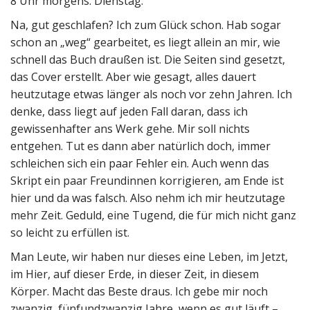
8 Uhr morgens. Dienstag.
Na, gut geschlafen? Ich zum Glück schon. Hab sogar
schon an „weg“ gearbeitet, es liegt allein an mir, wie
schnell das Buch draußen ist. Die Seiten sind gesetzt,
das Cover erstellt. Aber wie gesagt, alles dauert
heutzutage etwas länger als noch vor zehn Jahren. Ich
denke, dass liegt auf jeden Fall daran, dass ich
gewissenhafter ans Werk gehe. Mir soll nichts
entgehen. Tut es dann aber natürlich doch, immer
schleichen sich ein paar Fehler ein. Auch wenn das
Skript ein paar Freundinnen korrigieren, am Ende ist
hier und da was falsch. Also nehm ich mir heutzutage
mehr Zeit. Geduld, eine Tugend, die für mich nicht ganz
so leicht zu erfüllen ist.
Man Leute, wir haben nur dieses eine Leben, im Jetzt,
im Hier, auf dieser Erde, in dieser Zeit, in diesem
Körper. Macht das Beste draus. Ich gebe mir noch
zwanzig, fünfundzwanzig Jahre, wenn es gut läuft –