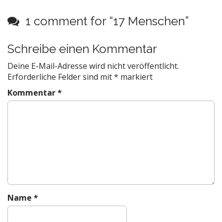
o
s
1 comment for “
17 Menschen
”
t
n
Schreibe einen Kommentar
a
Deine E-Mail-Adresse wird nicht veröffentlicht.
v
Erforderliche Felder sind mit
*
markiert
i
g
Kommentar
*
a
t
i
o
n
Name
*