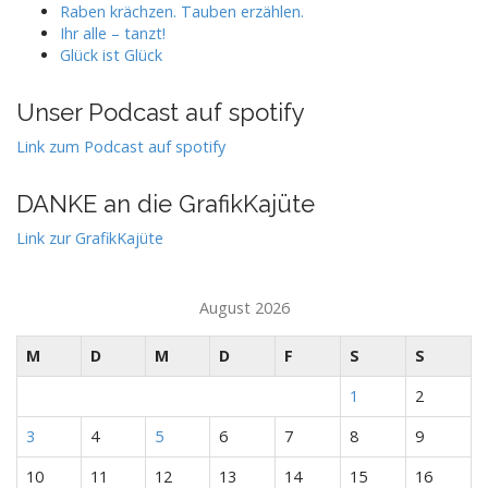
Raben krächzen. Tauben erzählen.
Ihr alle – tanzt!
Glück ist Glück
Unser Podcast auf spotify
Link zum Podcast auf spotify
DANKE an die GrafikKajüte
Link zur GrafikKajüte
August 2026
M
D
M
D
F
S
S
1
2
3
4
5
6
7
8
9
10
11
12
13
14
15
16