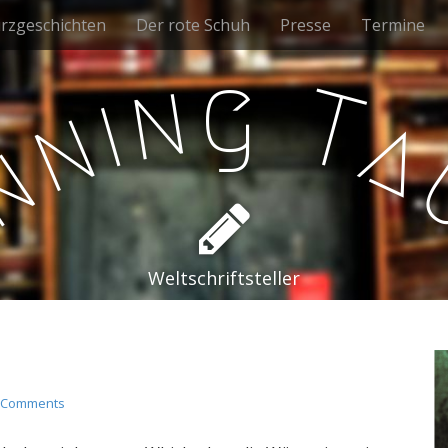
rzgeschichten
Der rote Schuh
Presse
Termine
g
n
T
i
n
a
n
e
Weltschriftsteller
 Comments