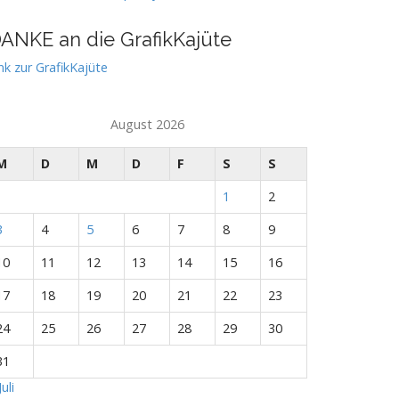
ANKE an die GrafikKajüte
nk zur GrafikKajüte
August 2026
M
D
M
D
F
S
S
1
2
3
4
5
6
7
8
9
10
11
12
13
14
15
16
17
18
19
20
21
22
23
24
25
26
27
28
29
30
31
Juli