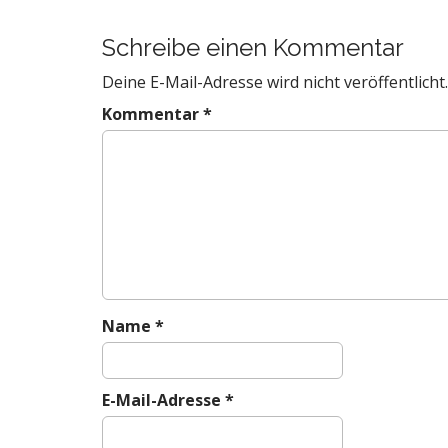
o
s
Schreibe einen Kommentar
t
Deine E-Mail-Adresse wird nicht veröffentlicht.
n
a
Kommentar
*
v
i
g
a
t
i
o
n
Name
*
E-Mail-Adresse
*