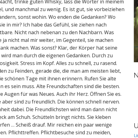
Nacht, trinke guten Whisky, lass die Wörter in meinem
l, und manchmal zu wenig. Es ist gut, sie vorbeiziehen
 wandern, sonst wohin. Wo enden die Gedanken? Wo
e in mir? Ich habe das Gefühl, sie ziehen nach
chtbare. Nicht nach nebenan zu den Nachbarn. Was
 ja nicht mal mir weiter, im Gegenteil, sie machen
ank machen. Was sonst? Klar, der Körper hat seine
 wird man durch die eigenen Gedanken. Durch zu
sigkeit. Stress im Kopf. Alles zu schnell, zu rasend.
rden zu Feinden, gerade die, die man am meisten liebt,
N
ie schönen Tage mit ihnen erinnern. Rufen Sie alte
n es sein muss. Alte Freundschaften sind die besten.
re Augen für was Neues. Auch ihr Herz. Öffnen Sie es.
 aber sind zu freundlich. Die können schnell nerven.
schheit dabei. Die Freundlichsten wird man dann nicht
ck am Schuh. Schütteln bringt nichts. Sie kleben
fen … Scheiß drauf. Mir reichen ein paar wenige
U
 Pflichttreffen. Pflichtbesuche sind zu meiden,
Li