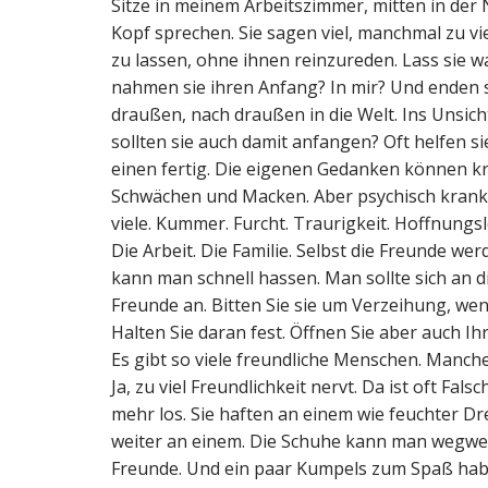
Sitze in meinem Arbeitszimmer, mitten in der 
Kopf sprechen. Sie sagen viel, manchmal zu vie
zu lassen, ohne ihnen reinzureden. Lass sie
nahmen sie ihren Anfang? In mir? Und enden si
draußen, nach draußen in die Welt. Ins Unsi
sollten sie auch damit anfangen? Oft helfen sie
einen fertig. Die eigenen Gedanken können kr
Schwächen und Macken. Aber psychisch krank
viele. Kummer. Furcht. Traurigkeit. Hoffnungslo
Die Arbeit. Die Familie. Selbst die Freunde we
kann man schnell hassen. Man sollte sich an d
Freunde an. Bitten Sie sie um Verzeihung, wen
Halten Sie daran fest. Öffnen Sie aber auch Ih
Es gibt so viele freundliche Menschen. Manche
Ja, zu viel Freundlichkeit nervt. Da ist oft Fal
mehr los. Sie haften an einem wie feuchter Dre
weiter an einem. Die Schuhe kann man wegwer
Freunde. Und ein paar Kumpels zum Spaß haben.