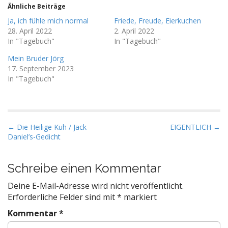
Ähnliche Beiträge
Ja, ich fühle mich normal
Friede, Freude, Eierkuchen
28. April 2022
2. April 2022
In "Tagebuch"
In "Tagebuch"
Mein Bruder Jörg
17. September 2023
In "Tagebuch"
P
← Die Heilige Kuh / Jack
EIGENTLICH →
Daniel’s-Gedicht
o
s
t
Schreibe einen Kommentar
n
Deine E-Mail-Adresse wird nicht veröffentlicht.
a
Erforderliche Felder sind mit
*
markiert
v
Kommentar
*
i