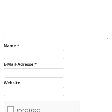
g
a
t
i
o
n
Name
*
E-Mail-Adresse
*
Website