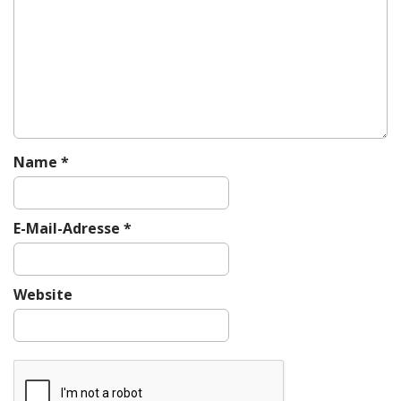
i
o
n
Name
*
E-Mail-Adresse
*
Website