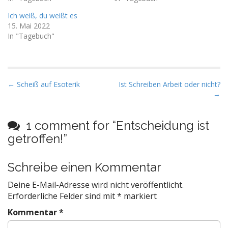
Ich weiß, du weißt es
15. Mai 2022
In "Tagebuch"
P
← Scheiß auf Esoterik
Ist Schreiben Arbeit oder nicht?
→
o
s
t
1 comment for “
Entscheidung ist
n
getroffen!
”
a
v
Schreibe einen Kommentar
i
Deine E-Mail-Adresse wird nicht veröffentlicht.
g
Erforderliche Felder sind mit
*
markiert
a
Kommentar
*
t