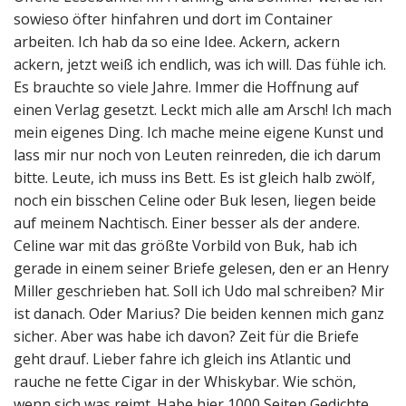
sowieso öfter hinfahren und dort im Container
arbeiten. Ich hab da so eine Idee. Ackern, ackern
ackern, jetzt weiß ich endlich, was ich will. Das fühle ich.
Es brauchte so viele Jahre. Immer die Hoffnung auf
einen Verlag gesetzt. Leckt mich alle am Arsch! Ich mach
mein eigenes Ding. Ich mache meine eigene Kunst und
lass mir nur noch von Leuten reinreden, die ich darum
bitte. Leute, ich muss ins Bett. Es ist gleich halb zwölf,
noch ein bisschen Celine oder Buk lesen, liegen beide
auf meinem Nachtisch. Einer besser als der andere.
Celine war mit das größte Vorbild von Buk, hab ich
gerade in einem seiner Briefe gelesen, den er an Henry
Miller geschrieben hat. Soll ich Udo mal schreiben? Mir
ist danach. Oder Marius? Die beiden kennen mich ganz
sicher. Aber was habe ich davon? Zeit für die Briefe
geht drauf. Lieber fahre ich gleich ins Atlantic und
rauche ne fette Cigar in der Whiskybar. Wie schön,
wenn sich was reimt. Habe hier 1000 Seiten Gedichte,