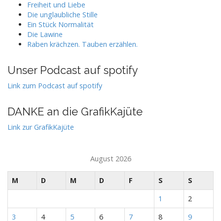
Freiheit und Liebe
Die unglaubliche Stille
Ein Stück Normalität
Die Lawine
Raben krächzen. Tauben erzählen.
Unser Podcast auf spotify
Link zum Podcast auf spotify
DANKE an die GrafikKajüte
Link zur GrafikKajüte
August 2026
M
D
M
D
F
S
S
1
2
3
4
5
6
7
8
9