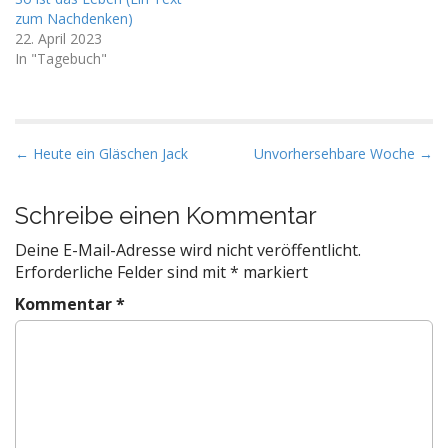
zum Nachdenken)
22. April 2023
In "Tagebuch"
P
← Heute ein Gläschen Jack
Unvorhersehbare Woche →
o
s
Schreibe einen Kommentar
t
Deine E-Mail-Adresse wird nicht veröffentlicht.
n
Erforderliche Felder sind mit
*
markiert
a
Kommentar
*
v
i
g
a
t
i