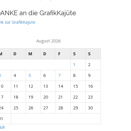
ANKE an die GrafikKajüte
nk zur GrafikKajüte
August 2026
M
D
M
D
F
S
S
1
2
3
4
5
6
7
8
9
10
11
12
13
14
15
16
17
18
19
20
21
22
23
24
25
26
27
28
29
30
31
Juli