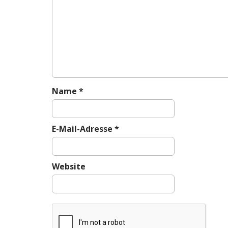
i
g
a
t
i
o
n
Name
*
E-Mail-Adresse
*
Website