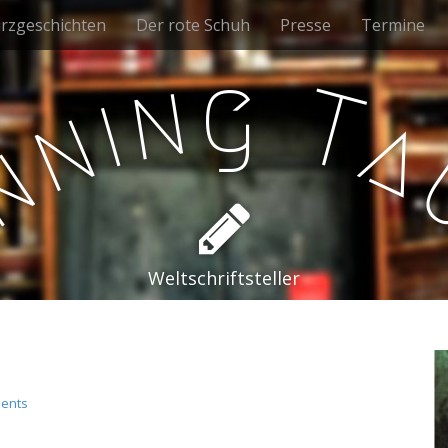
rzgeschichten
Der rote Schuh
Presse
Termine
g
n
T
i
n
a
n
e
Weltschriftsteller
ents