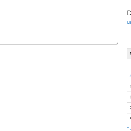
D
Li
« 