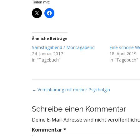
Teilen mit:
Ähnliche Beiträge
Samstagabend / Montagabend
Eine schöne W
24. Januar 2017
18. April 2019
In "Tagebuch"
In "Tagebuch"
P
← Vereinbarung mit meiner Psycholgin
o
s
Schreibe einen Kommentar
t
Deine E-Mail-Adresse wird nicht veröffentlicht.
n
a
Kommentar
*
v