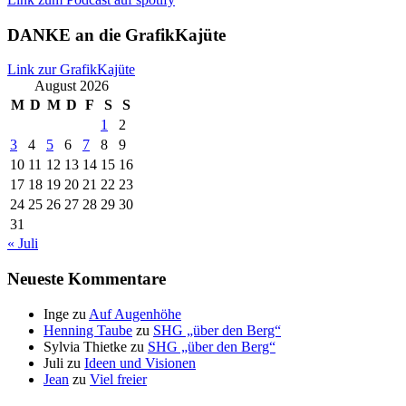
DANKE an die GrafikKajüte
Link zur GrafikKajüte
August 2026
M
D
M
D
F
S
S
1
2
3
4
5
6
7
8
9
10
11
12
13
14
15
16
17
18
19
20
21
22
23
24
25
26
27
28
29
30
31
« Juli
Neueste Kommentare
Inge
zu
Auf Augenhöhe
Henning Taube
zu
SHG „über den Berg“
Sylvia Thietke
zu
SHG „über den Berg“
Juli
zu
Ideen und Visionen
Jean
zu
Viel freier