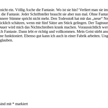
ht ein. Völlig Asche die Fantasie. Wo ist sie hin? Verliert man sie im A
t die Fantasie. Jeder Schriftsteller braucht sie aber nun mal. Ohne Fantasi
nnere Stimme spricht nicht mehr. Den Todesstoß hat mir das „neue“ Neu
ücklich schätzen, wenn mir fünf Sätze am Stück gelingen. Der Tagtrau
f Dauer wird mich das Nichtschreiben krank machen. Voraussichtlich 
ch Fantasie. Dann lebt er richtig und vollkommen. Mein Geist stirbt ans
chine funktioniert. Ebenso gut kann ich auch in einer Fabrik arbeiten. U
 glauben.
sind mit
*
markiert