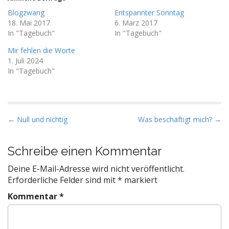
Blogzwang
Entspannter Sonntag
18. Mai 2017
6. März 2017
In "Tagebuch"
In "Tagebuch"
Mir fehlen die Worte
1. Juli 2024
In "Tagebuch"
P
← Null und nichtig
Was beschäftigt mich? →
o
s
Schreibe einen Kommentar
t
Deine E-Mail-Adresse wird nicht veröffentlicht.
n
Erforderliche Felder sind mit
*
markiert
a
Kommentar
*
v
i
g