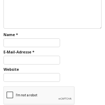
a
t
i
o
n
Name
*
E-Mail-Adresse
*
Website