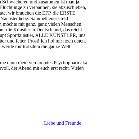
den Schwächeren und zusammen ist man ja
 Flüchtlinge zu verbannen, sie abzuschieben,
Leute, wir brauchen die EFP, die ERSTE
Nächstenliebe. Sammelt euer Geld
ich möchte mit ganz, ganz vielen Menschen
ur die Künstler in Deutschland, das reicht
überhaupt Sportkünstler, ALLE KÜNSTLER, uns
r und fetter. Prost! Ich hol mir noch einen.
Ich werde mir trotzdem die ganze Welt
, nehme dann mein verdammtes Psychopharmaka
oll, der Abend mit euch erst recht. Vielen
Liebe und Freunde →