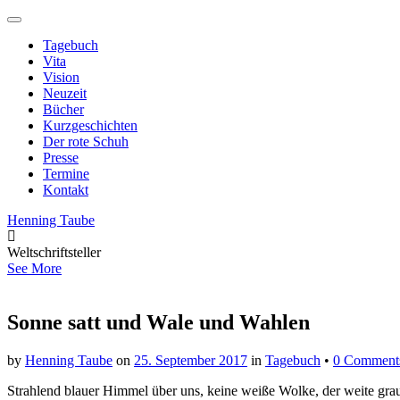
Main
Skip
to
menu
Tagebuch
content
Vita
Vision
Neuzeit
Bücher
Kurzgeschichten
Der rote Schuh
Presse
Termine
Kontakt
Henning Taube
Weltschriftsteller
See More
Sonne satt und Wale und Wahlen
by
Henning Taube
on
25. September 2017
in
Tagebuch
•
0 Comment
Strahlend blauer Himmel über uns, keine weiße Wolke, der weite grau