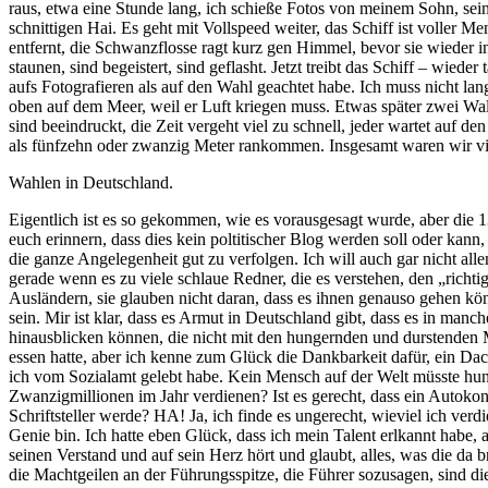
raus, etwa eine Stunde lang, ich schieße Fotos von meinem Sohn, sein
schnittigen Hai. Es geht mit Vollspeed weiter, das Schiff ist voller Me
entfernt, die Schwanzflosse ragt kurz gen Himmel, bevor sie wieder
staunen, sind begeistert, sind geflasht. Jetzt treibt das Schiff – wiede
aufs Fotografieren als auf den Wahl geachtet habe. Ich muss nicht lang
oben auf dem Meer, weil er Luft kriegen muss. Etwas später zwei Wal
sind beeindruckt, die Zeit vergeht viel zu schnell, jeder wartet auf 
als fünfzehn oder zwanzig Meter rankommen. Insgesamt waren wir vier 
Wahlen in Deutschland.
Eigentlich ist es so gekommen, wie es vorausgesagt wurde, aber die 1
euch erinnern, dass dies kein poltitischer Blog werden soll oder kan
die ganze Angelegenheit gut zu verfolgen. Ich will auch gar nicht alle
gerade wenn es zu viele schlaue Redner, die es verstehen, den „richt
Ausländern, sie glauben nicht daran, dass es ihnen genauso gehen kö
sein. Mir ist klar, dass es Armut in Deutschland gibt, dass es in manch
hinausblicken können, die nicht mit den hungernden und durstenden M
essen hatte, aber ich kenne zum Glück die Dankbarkeit dafür, ein D
ich vom Sozialamt gelebt habe. Kein Mensch auf der Welt müsste hung
Zwanzigmillionen im Jahr verdienen? Ist es gerecht, dass ein Autokonz
Schriftsteller werde? HA! Ja, ich finde es ungerecht, wieviel ich verd
Genie bin. Ich hatte eben Glück, dass ich mein Talent erlkannt habe, 
seinen Verstand und auf sein Herz hört und glaubt, alles, was die da
die Machtgeilen an der Führungsspitze, die Führer sozusagen, sind die