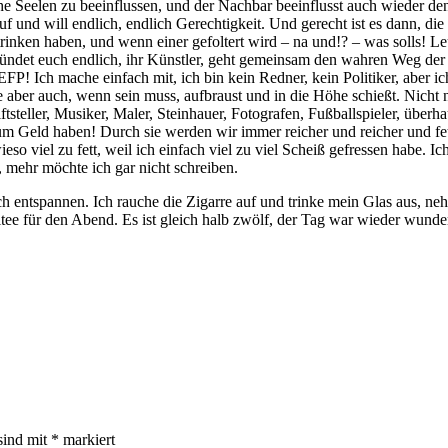
he Seelen zu beeinflussen, und der Nachbar beeinflusst auch wieder 
 und will endlich, endlich Gerechtigkeit. Und gerecht ist es dann, die
 trinken haben, und wenn einer gefoltert wird – na und!? – was solls! 
et euch endlich, ihr Künstler, geht gemeinsam den wahren Weg der 
FP! Ich mache einfach mit, ich bin kein Redner, kein Politiker, aber 
 aber auch, wenn sein muss, aufbraust und in die Höhe schießt. Nicht n
riftsteller, Musiker, Maler, Steinhauer, Fotografen, Fußballspieler, 
um Geld haben! Durch sie werden wir immer reicher und reicher und fette
ieso viel zu fett, weil ich einfach viel zu viel Scheiß gefressen habe. 
 mehr möchte ich gar nicht schreiben.
ich entspannen. Ich rauche die Zigarre auf und trinke mein Glas aus
ee für den Abend. Es ist gleich halb zwölf, der Tag war wieder wunderv
sind mit
*
markiert