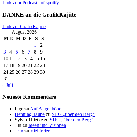
Link zum Podcast auf spotify
DANKE an die GrafikKajüte
Link zur GrafikKajüte
August 2026
M
D
M
D
F
S
S
1
2
3
4
5
6
7
8
9
10
11
12
13
14
15
16
17
18
19
20
21
22
23
24
25
26
27
28
29
30
31
« Juli
Neueste Kommentare
Inge
zu
Auf Augenhöhe
Henning Taube
zu
SHG „über den Berg“
Sylvia Thietke
zu
SHG „über den Berg“
Juli
zu
Ideen und Visionen
Jean
zu
Viel freier