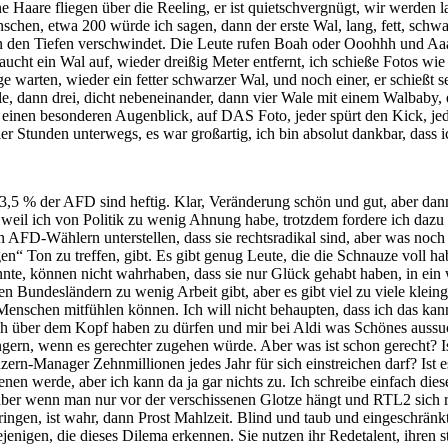
e Haare fliegen über die Reeling, er ist quietschvergnügt, wir werden 
nschen, etwa 200 würde ich sagen, dann der erste Wal, lang, fett, schwar
 in den Tiefen verschwindet. Die Leute rufen Boah oder Ooohhh und Aaa
r taucht ein Wal auf, wieder dreißig Meter entfernt, ich schieße Fotos wi
e warten, wieder ein fetter schwarzer Wal, und noch einer, er schießt s
e, dann drei, dicht nebeneinander, dann vier Wale mit einem Walbaby, e
den einen besonderen Augenblick, auf DAS Foto, jeder spürt den Kick, j
Stunden unterwegs, es war großartig, ich bin absolut dankbar, dass ic
3,5 % der AFD sind heftig. Klar, Veränderung schön und gut, aber dann 
n, weil ich von Politik zu wenig Ahnung habe, trotzdem fordere ich daz
n AFD-Wählern unterstellen, dass sie rechtsradikal sind, aber was noch n
igen“ Ton zu treffen, gibt. Es gibt genug Leute, die die Schnauze voll 
nnte, können nicht wahrhaben, dass sie nur Glück gehabt haben, in ei
en Bundesländern zu wenig Arbeit gibt, aber es gibt viel zu viele kleing
enschen mitfühlen können. Ich will nicht behaupten, dass ich das kann,
ach über dem Kopf haben zu dürfen und mir bei Aldi was Schönes aussu
ern, wenn es gerechter zugehen würde. Aber was ist schon gerecht? Is
ern-Manager Zehnmillionen jedes Jahr für sich einstreichen darf? Ist es
ienen werde, aber ich kann da ja gar nichts zu. Ich schreibe einfach die
aber wenn man nur vor der verschissenen Glotze hängt und RTL2 sich rein
 bringen, ist wahr, dann Prost Mahlzeit. Blind und taub und eingeschrä
jenigen, die dieses Dilema erkennen. Sie nutzen ihr Redetalent, ihren s