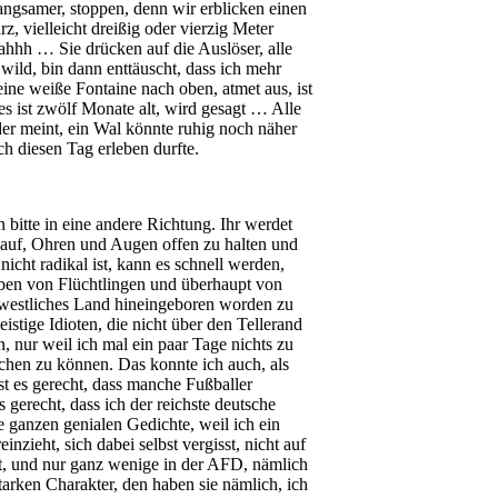
langsamer, stoppen, denn wir erblicken einen
z, vielleicht dreißig oder vierzig Meter
hhh … Sie drücken auf die Auslöser, alle
e wild, bin dann enttäuscht, dass ich mehr
eine weiße Fontaine nach oben, atmet aus, ist
s ist zwölf Monate alt, wird gesagt … Alle
eder meint, ein Wal könnte ruhig noch näher
h diesen Tag erleben durfte.
bitte in eine andere Richtung. Ihr werdet
u auf, Ohren und Augen offen zu halten und
icht radikal ist, kann es schnell werden,
haben von Flüchtlingen und überhaupt von
n westliches Land hineingeboren worden zu
eistige Idioten, die nicht über den Tellerand
 nur weil ich mal ein paar Tage nichts zu
chen zu können. Das konnte ich auch, als
t es gerecht, dass manche Fußballer
 gerecht, dass ich der reichste deutsche
se ganzen genialen Gedichte, weil ich ein
zieht, sich dabei selbst vergisst, nicht auf
nkt, und nur ganz wenige in der AFD, nämlich
tarken Charakter, den haben sie nämlich, ich