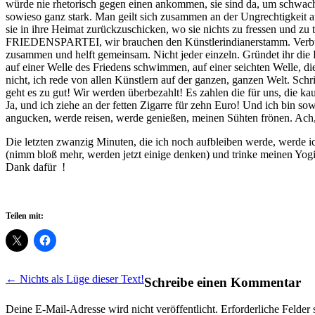
würde nie rhetorisch gegen einen ankommen, sie sind da, um schwac
sowieso ganz stark. Man geilt sich zusammen an der Ungrechtigkeit auf
sie in ihre Heimat zurückzuschicken, wo sie nichts zu fressen und zu
FRIEDENSPARTEI, wir brauchen den Künstlerindianerstamm. Verbünd
zusammen und helft gemeinsam. Nicht jeder einzeln. Gründet ihr die E
auf einer Welle des Friedens schwimmen, auf einer seichten Welle, die
nicht, ich rede von allen Künstlern auf der ganzen, ganzen Welt. Sch
geht es zu gut! Wir werden überbezahlt! Es zahlen die für uns, die ka
Ja, und ich ziehe an der fetten Zigarre für zehn Euro! Und ich bin sow
angucken, werde reisen, werde genießen, meinen Sühten frönen. Ach,
Die letzten zwanzig Minuten, die ich noch aufbleiben werde, werde 
(nimm bloß mehr, werden jetzt einige denken) und trinke meinen Yogit
Dank dafür !
Teilen mit:
Post
← Nichts als Lüge dieser Text!
Schreibe einen Kommentar
navigation
Deine E-Mail-Adresse wird nicht veröffentlicht.
Erforderliche Felder 