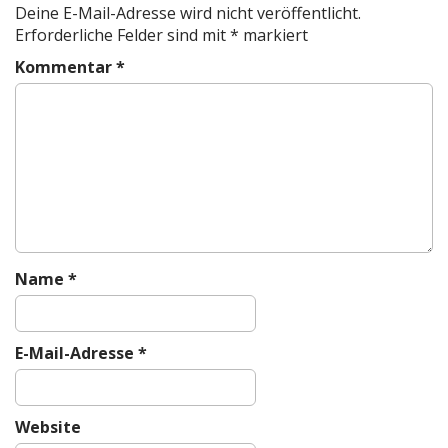
Deine E-Mail-Adresse wird nicht veröffentlicht.
n
Erforderliche Felder sind mit
*
markiert
a
Kommentar
*
v
i
g
a
t
i
o
n
Name
*
E-Mail-Adresse
*
Website