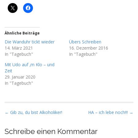
Ähnliche Beiträge
Die Wanduhr tickt wieder
Übers Schreiben
14. März 2021
16. Dezember 2016
In "Tagebuch"
In "Tagebuch"
Mit Udo auf ‚m Klo – und
Zeit
29. Januar 2020
In "Tagebuch"
P
← Gib zu, du bist Alkoholiker!
HA – ich lebe noch!!! →
o
s
Schreibe einen Kommentar
t