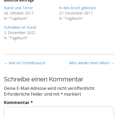
Ähnliche Beiträge
Kunst und Terror
In den Arsch gebissen
26. Oktober 2017
27. Dezember 2017
In "Tagebuch"
In "Tagebuch"
Schreiben ist Kunst
2. Dezember 2022
In "Tagebuch"
P
← War im Schreibrausch
Alles wieder beim Alten! →
o
s
Schreibe einen Kommentar
t
Deine E-Mail-Adresse wird nicht veröffentlicht.
n
Erforderliche Felder sind mit
*
markiert
a
Kommentar
*
v
i