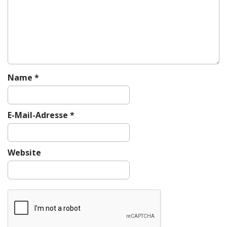
g
a
t
i
o
n
Name
*
E-Mail-Adresse
*
Website