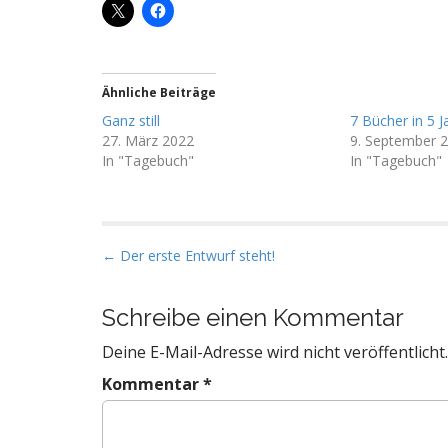
Ähnliche Beiträge
Ganz still
7 Bücher in 5 Ja
27. März 2022
9. September 
In "Tagebuch"
In "Tagebuch"
P
← Der erste Entwurf steht!
o
s
Schreibe einen Kommentar
t
Deine E-Mail-Adresse wird nicht veröffentlicht.
n
a
Kommentar
*
v
i