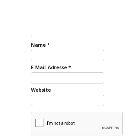
g
a
t
i
o
n
Name
*
E-Mail-Adresse
*
Website