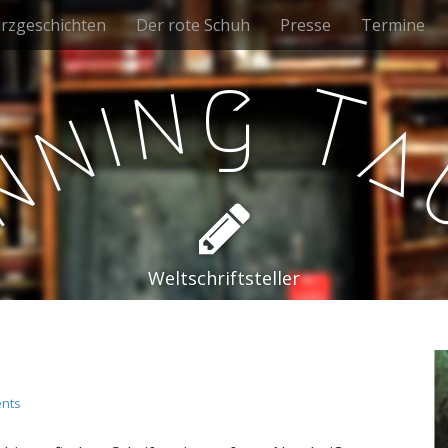
rzgeschichten
Der rote Schuh
Presse
Termine
g
n
T
i
n
a
n
e
Weltschriftsteller
nts