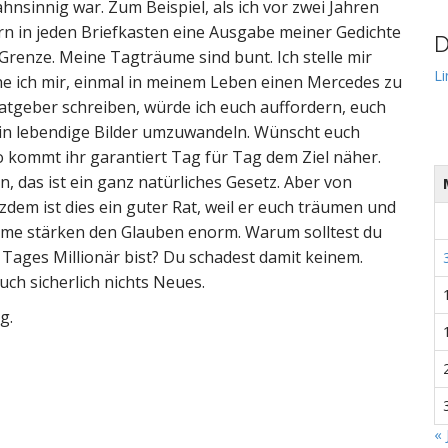
nsinnig war. Zum Beispiel, als ich vor zwei Jahren
ern in jeden Briefkasten eine Ausgabe meiner Gedichte
D
 Grenze. Meine Tagträume sind bunt. Ich stelle mir
Li
he ich mir, einmal in meinem Leben einen Mercedes zu
Ratgeber schreiben, würde ich euch auffordern, euch
n in lebendige Bilder umzuwandeln. Wünscht euch
o kommt ihr garantiert Tag für Tag dem Ziel näher.
, das ist ein ganz natürliches Gesetz. Aber von
zdem ist dies ein guter Rat, weil er euch träumen und
räume stärken den Glauben enorm. Warum solltest du
s Tages Millionär bist? Du schadest damit keinem.
ch sicherlich nichts Neues.
g.
« 