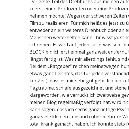
Der erste Teil des Drehbuchs aus meinen autob
zuerst einen Produzenten oder eine Produzenti
nehmen möchte. Wegen der schweren Zeiten wi
Film zu realisieren. Für mich heißt es jetzt zu
entweder an ein weiteres Drehbuch oder an ei
Menschen weiterhelfen kann. Ihr wisst ja, sch
schreiben. Es wird auf jeden Fall etwas sein,
BLOCK bin ich erst einmal ganz weit entfernt
längst fertig ist. Was mir allerdings fehlt, sin
Bei dem „Ratgeber“ reichen meinetwegen hund
etwas ganz Leichtes, das für jeden verständlich
zur Zeit), dass es mir sehr gut geht. Ich bin 
Tagträume, schlafe ausgezeichnet und stehe fe
klargeworden, wie verrückt ich zweitweise gew
meinen Blog regelmäßig verfolgt hat, wird n
kann sagen, dass ich sechs ganz heftige Psyc
ganz viele kleinere, die auch über mehrere W
total krank gemacht haben. Ich konnte stets f