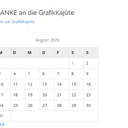
ANKE an die GrafikKajüte
nk zur GrafikKajüte
August 2026
M
D
M
D
F
S
S
1
2
3
4
5
6
7
8
9
10
11
12
13
14
15
16
17
18
19
20
21
22
23
24
25
26
27
28
29
30
31
Juli