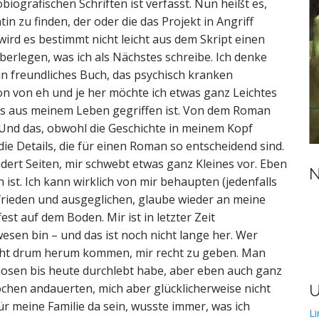
iografischen Schriften ist verfasst. Nun heißt es,
n zu finden, der oder die das Projekt in Angriff
rd es bestimmt nicht leicht aus dem Skript einen
 überlegen, was ich als Nächstes schreibe. Ich denke
n freundliches Buch, das psychisch kranken
on von eh und je her möchte ich etwas ganz Leichtes
 das aus meinem Leben gegriffen ist. Von dem Roman
. Und das, obwohl die Geschichte in meinem Kopf
d die Details, die für einen Roman so entscheidend sind.
ert Seiten, mir schwebt etwas ganz Kleines vor. Eben
N
 ist. Ich kann wirklich von mir behaupten (jedenfalls
zufrieden und ausgeglichen, glaube wieder an meine
st auf dem Boden. Mir ist in letzter Zeit
esen bin – und das ist noch nicht lange her. Wer
icht drum herum kommen, mir recht zu geben. Man
hosen bis heute durchlebt habe, aber eben auch ganz
ochen andauerten, mich aber glücklicherweise nicht
U
ür meine Familie da sein, wusste immer, was ich
Li