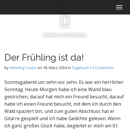
M
S
Henning Taube
k
a
i
i
p
n
t
m
o
Weltschriftsteller
e
c
n
o
n
u
Der Frühling ist da!
t
e
by
Henning Taube
on
18. März 2024
in
Tagebuch
•
0 Comments
n
t
Sonntagabend um zehn vor zehn. Es war ein herrlicher
Sonntag. Heute Morgen habe ich eine Wand blau
gestrichen, darauf hat mich ein Freund besucht, darauf
habe ich einen Freund besucht, mit dem ich durch den
Wald spaziert bin, und zum guten Abschluss hat er
Gitarre gespielt und ich habe Gedichte gelesen. Wenn
ich ganz großes Glück habe, begleitet er mich am 01.