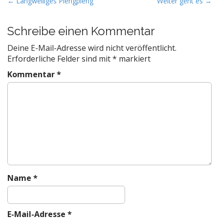
P
← Langweiliges Plengpleng
Weiter geht es →
o
s
Schreibe einen Kommentar
t
Deine E-Mail-Adresse wird nicht veröffentlicht.
n
Erforderliche Felder sind mit
*
markiert
a
Kommentar
*
v
i
g
a
t
i
o
n
Name
*
E-Mail-Adresse
*