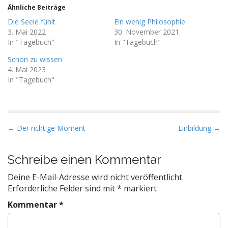
Ähnliche Beiträge
Die Seele fühlt
Ein wenig Philosophie
3. Mai 2022
30. November 2021
In "Tagebuch"
In "Tagebuch"
Schön zu wissen
4. Mai 2023
In "Tagebuch"
P
← Der richtige Moment
Einbildung →
o
s
Schreibe einen Kommentar
t
Deine E-Mail-Adresse wird nicht veröffentlicht.
n
Erforderliche Felder sind mit
*
markiert
a
Kommentar
*
v
i