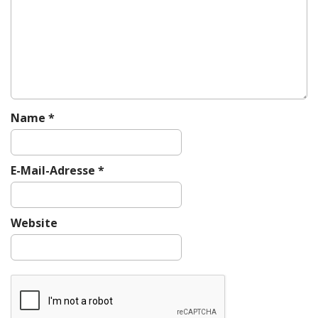
g
a
t
i
o
n
Name
*
E-Mail-Adresse
*
Website