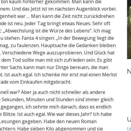
 ich bin kaum hinterher gekommen. Man kann die
inem. Und das Jetzt ist im nächsten Augenblick vorbei.
ngenheit war … Man kann die Zeit nicht zurückdrehen
de ist neu. Jeder Tag bringt etwas Neues. Sehr oft
: „Abwechslung ist die Würze des Lebens“. Ich mag
zu stehen. Fanta 4 singen: „In der Bewegung liegt die
ht mag, zu faulenzen. Hauptsache die Gedanken bleiben
 Verschiedene Wege auszuprobieren. Und Glück hat
dem Tod sollte man mit sich zufrieden sein. Es gibt
Gunter Sachs kann man nur Dinge bereuen, die man
N
t. Ist auch egal. Ich schenke mir erst mal einen Merlot
 gerade vom Einkaufen mitgebracht.
ell war? Aber ja auch nicht schneller als andere
ie Sekunden, Minuten und Stunden sind immer gleich
i gegangen, ich sehnte mich danach, dass es endlich
Blitze. Ist auch egal. Wie war dieses Jahr? Ich habe
U
e Lesungen gegeben. Habe den neuen Roman
üchtern. Habe sieben Kilo abgenommen und sie
Li