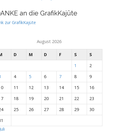
ANKE an die GrafikKajüte
nk zur GrafikKajüte
August 2026
M
D
M
D
F
S
S
1
2
3
4
5
6
7
8
9
10
11
12
13
14
15
16
17
18
19
20
21
22
23
24
25
26
27
28
29
30
31
Juli