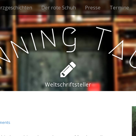
rzgeschichten
Der rote Schuh
Presse
Termine
g
n
T
i
n
a
n
e
Weltschriftsteller
ments