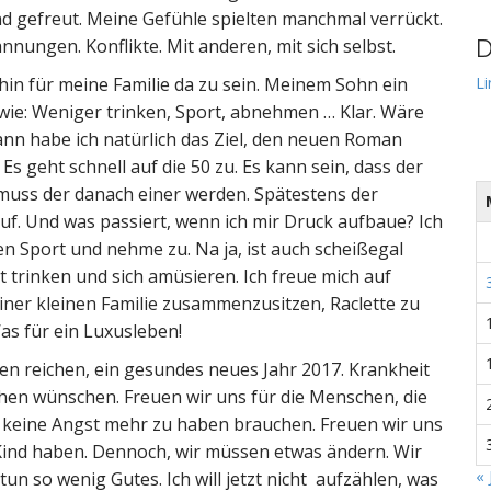
 gefreut. Meine Gefühle spielten manchmal verrückt.
ungen. Konflikte. Mit anderen, mit sich selbst.
D
hin für meine Familie da zu sein. Meinem Sohn ein
Li
 wie: Weniger trinken, Sport, abnehmen … Klar. Wäre
dann habe ich natürlich das Ziel, den neuen Roman
Es geht schnell auf die 50 zu. Es kann sein, dass der
 muss der danach einer werden. Spätestens der
uf. Und was passiert, wenn ich mir Druck aufbaue? Ich
en Sport und nehme zu. Na ja, ist auch scheißegal
t trinken und sich amüsieren. Ich freue mich auf
iner kleinen Familie zusammenzusitzen, Raclette zu
as für ein Luxusleben!
n reichen, ein gesundes neues Jahr 2017. Krankheit
en wünschen. Freuen wir uns für die Menschen, die
 keine Angst mehr zu haben brauchen. Freuen wir uns
s Kind haben. Dennoch, wir müssen etwas ändern. Wir
« 
tun so wenig Gutes. Ich will jetzt nicht aufzählen, was