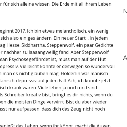
für sich alleine wissen. Die Erde mit all ihrem Leben
N
 beginnt 2017. Ich bin etwas melancholisch, ein wenig
sich also einiges ändern. Ein neuer Start. „In jedem
ag Hesse. Siddhartha, Steppenwolf, ein paar Gedichte,
ber nachher zu laaaangweilig fand. Aber Steppenwolf
A
 man Psychosegefährdet ist, muss man auf der Hut
depressiv. Vielleicht konnte er deswegen so wundervoll
n man es nicht glauben mag. Hölderlin war manisch-
isch-depressiv auf jeden Fall. Ach, ich könnte jetzt
isch krank waren. Viele leben ja noch und sind
 Schreiber kreativ bist, bringt es dir nichts, wenn du
ben die meisten Dinge verwirrt. Bist du aber wieder
sst nur aufpassen, dass dich das Zeug nicht noch
 genießt das Leben, wenn ihr könnt, macht die Augen