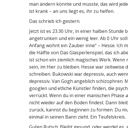
man ändern könnte und müsste, das wird jeder 
ist krank – an uns liegt es, ihr zu helfen.
Das schrieb ich gestern.
Jetzt ist es 23.30 Uhr, in einer halben Stunde
angetrunken und ein wenig leer. Ab 0 Uhr soll 
Anfang wohnt ein Zauber inne“ – Hesse. Ich m
die Hälfte von Das Glasperlenspiel, das ich a
ist schon ein ziemlich magisches Werk. Wenn
sein, im Hier zu bleiben. Hesse war zeitweise 
schreiben. Bukowski war depressiv, auch wen
depressiv. Van Gogh angeblich schizophren. Man
googlen und etliche Künstler finden, die psych
verrückt. Wenn du in einer manischen Phase als
nicht wieder auf den Boden findest. Dann blei
zurück, kannst du beginnen zu formen. Du mu
einmal in seinen Bann zieht. Ein Teufelskreis.
Guten Rutsch. Bleibt gesund, oder werdet es,