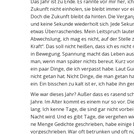
Das Jahr ist zu Ende. Es rannte vor mir her,
Zukunft nicht einholen, sie bleibt immer vor e
Doch die Zukunft bleibt da hinten. Die Verga
und keine Sekunde wiederholt sich. Jede Sekun
etwas Überraschendes. Mein Leitspruch lautet
Abwechslung, ich mag es nicht, auf der Stelle 
Kraft“. Das soll nicht heißen, dass ich es nic
in Bewegung. Spannung macht das Leben aus.
man, wenn man später nichts bereut. Kurz vor 
ein paar Dinge, die ich verpasst habe. Laut 
nicht getan hat. Nicht Dinge, die man getan ha
ein. Ein bisschen zu kalt ist er, ich habe ihn
Wie war dieses Jahr? Außer dass es rasend schn
Jahre. Im Alter kommt es einem nur so vor. D
lang. Ich kenne Tage, die sind gar nicht vorbe
Nacht wird. Und es gibt Tage, die vergehen wie 
ne Menge Gedichte geschrieben, habe einig
vorgeschrieben. War oft betrunken und oft n