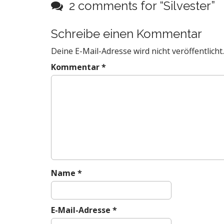
s
2 comments for “
Silvester
”
t
n
Schreibe einen Kommentar
a
Deine E-Mail-Adresse wird nicht veröffentlicht.
v
i
Kommentar
*
g
a
t
i
o
n
Name
*
E-Mail-Adresse
*