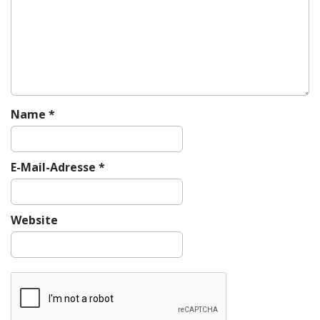
g
a
t
i
o
n
Name
*
E-Mail-Adresse
*
Website