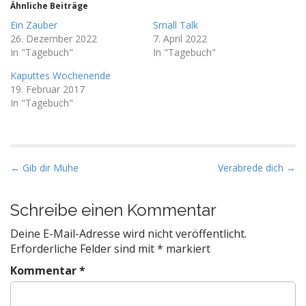
Ähnliche Beiträge
Ein Zauber
Small Talk
26. Dezember 2022
7. April 2022
In "Tagebuch"
In "Tagebuch"
Kaputtes Wochenende
19. Februar 2017
In "Tagebuch"
P
← Gib dir Mühe
Verabrede dich →
o
s
Schreibe einen Kommentar
t
Deine E-Mail-Adresse wird nicht veröffentlicht.
n
Erforderliche Felder sind mit
*
markiert
a
Kommentar
*
v
i