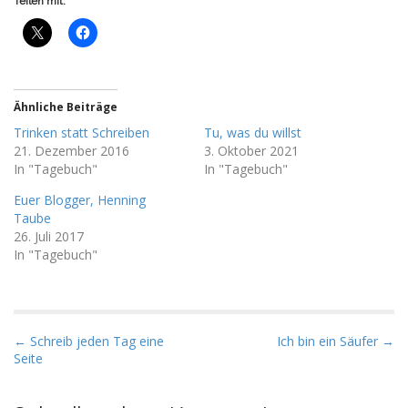
Teilen mit:
Ähnliche Beiträge
Trinken statt Schreiben
Tu, was du willst
21. Dezember 2016
3. Oktober 2021
In "Tagebuch"
In "Tagebuch"
Euer Blogger, Henning
Taube
26. Juli 2017
In "Tagebuch"
P
← Schreib jeden Tag eine
Ich bin ein Säufer →
Seite
o
s