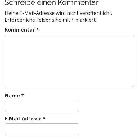
t
Schreibe einen Kommentar
n
Deine E-Mail-Adresse wird nicht veröffentlicht.
a
Erforderliche Felder sind mit
*
markiert
v
Kommentar
*
i
g
a
t
i
o
n
Name
*
E-Mail-Adresse
*