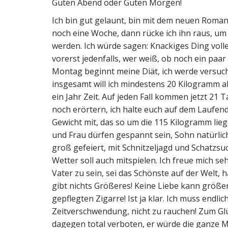
Guten Abend oder Guten Morgen!
Ich bin gut gelaunt, bin mit dem neuen Roma
noch eine Woche, dann rücke ich ihn raus, um
werden. Ich würde sagen: Knackiges Ding volle
vorerst jedenfalls, wer weiß, ob noch ein paa
Montag beginnt meine Diät, ich werde versuch
insgesamt will ich mindestens 20 Kilogramm ab
ein Jahr Zeit. Auf jeden Fall kommen jetzt 21 
noch erörtern, ich halte euch auf dem Laufend
Gewicht mit, das so um die 115 Kilogramm li
und Frau dürfen gespannt sein, Sohn natürlich 
groß gefeiert, mit Schnitzeljagd und Schatzsuc
Wetter soll auch mitspielen. Ich freue mich se
Vater zu sein, sei das Schönste auf der Welt, hä
gibt nichts Größeres! Keine Liebe kann größer 
gepflegten Zigarre! Ist ja klar. Ich muss endl
Zeitverschwendung, nicht zu rauchen! Zum Glü
dagegen total verboten, er würde die ganze M