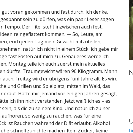
n gut voran gekommen und fast durch. Ich denke,
 gespannt sein zu dürfen, was ein paar Leser sagen
r Tempo. Der Titel steht inzwischen auch fest,
r Ideen reingeflattert kommen. — So, Leute, am
en, euch jeden Tag mein Gewicht mitzuteilen,
nehmen, natürlich nicht in einem Stück, ich gebe mir
Tage fast Fasten auf mich zu, Genaueres werde ich
en. Montag teile ich euch zuerst mein aktuelles
egen dürfte. Traumgewicht wären 90 Kilogramm. Mann
N
auch. Freitag wird er übrigens fünf Jahre alt. Es wird
he und Grillen und Spielplatz, mitten im Wald, das
hr drauf. Hätte mir jemand vor einigen Jahren gesagt,
tte ich ihn nicht verstanden. Jetzt weiß ich es – es
sein, als die zu seinem Kind. Und natürlich zu ner
ich aufhören, so wenig zu rauchen, was für eine
U
ck ist Rauchen während der Diät erlaubt, Alkohol
ühe schnell zunichte machen. Kein Zucker, keine
Li