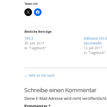
Teilen mit:
Ähnliche Beiträge
109,3
Stillstand 105,
30. Juni 2017
Geschwafel
In "Tagebuch"
12. Juli 2017
In "Tagebuch"
P
← Seht es mir nach
o
s
Schreibe einen Kommentar
t
Deine E-Mail-Adresse wird nicht veröffentlicht.
n
a
Kommentar
*