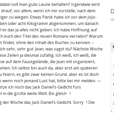
 dabei soll man gute Laune behalten? Irgendwie wird
drauf, vor allem, wenn ich mir vorstelle, nach dem
D
iger zu wiegen. Etwas Panik habe ich vor dem JoJo-
Li
 sieben oder acht Kilogramm abgenommen, um danach
l es das ja alles nicht geben. Ich habe Hoffnung auf
ich euch den Titel des neuen Romans verraten? Warum
ihn findet, ohne den Inhalt des Buches zu kennen. –
klich sehr, sehr gut. Jean, was sagst du? Nächste Woche
iese Zeilen ja diesmal zufällig. Ich weiß, ich weiß, die
se auf dem Faustgelände, die Jean mit organisiert,
ehen. Ich selbst bin auch da, aber erst am späteren
u feiern, es gibt zwar keinen Grund, aber es ist doch
o wenn noch jemand Lust hat, bitte bei mir melden. —
ze ich noch das Jack Daniel’s-Gedicht fürs
in die große weite Welt. Bis gleich !
g der Woche das Jack Daniel’s-Gedicht. Sorry ! Die
« 