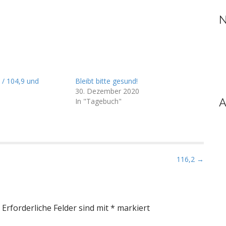
N
9 / 104,9 und
Bleibt bitte gesund!
30. Dezember 2020
A
In "Tagebuch"
116,2 →
Erforderliche Felder sind mit
*
markiert