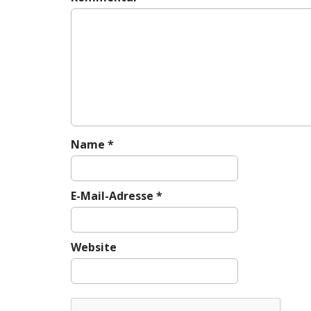
v
i
g
a
t
i
o
n
Name
*
E-Mail-Adresse
*
Website