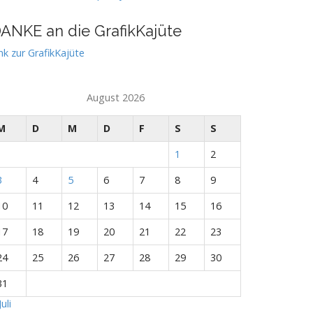
ANKE an die GrafikKajüte
nk zur GrafikKajüte
August 2026
M
D
M
D
F
S
S
1
2
3
4
5
6
7
8
9
10
11
12
13
14
15
16
17
18
19
20
21
22
23
24
25
26
27
28
29
30
31
Juli