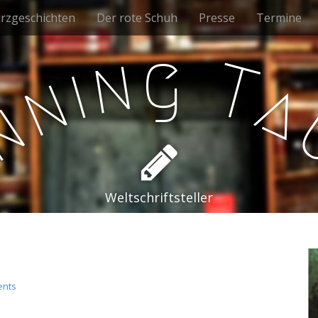
rzgeschichten
Der rote Schuh
Presse
Termine
g
n
T
i
n
a
n
e
Weltschriftsteller
ents