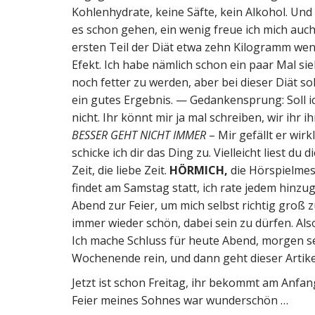
Kohlenhydrate, keine Säfte, kein Alkohol. Und
es schon gehen, ein wenig freue ich mich auch 
ersten Teil der Diät etwa zehn Kilogramm wen
Efekt. Ich habe nämlich schon ein paar Mal
noch fetter zu werden, aber bei dieser Diät sol
ein gutes Ergebnis. — Gedankensprung: Soll 
nicht. Ihr könnt mir ja mal schreiben, wir ihr 
BESSER GEHT NICHT IMMER
– Mir gefällt er wir
schicke ich dir das Ding zu. Vielleicht liest du d
Zeit, die liebe Zeit.
HÖRMICH,
die Hörspielmes
findet am Samstag statt, ich rate jedem hinzug
Abend zur Feier, um mich selbst richtig groß z
immer wieder schön, dabei sein zu dürfen. Als
Ich mache Schluss für heute Abend, morgen set
Wochenende rein, und dann geht dieser Artikel 
Jetzt ist schon Freitag, ihr bekommt am Anfan
Feier meines Sohnes war wunderschön …